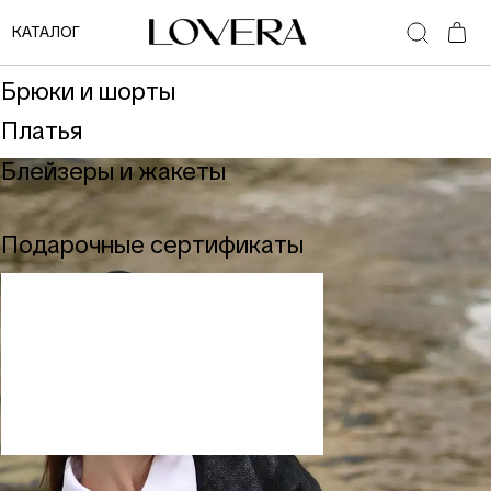
Верхняя одежда
КАТАЛОГ
Костюмы
Брюки и шорты
Платья
Блейзеры и жакеты
Подарочные сертификаты